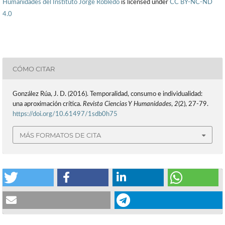
Humanidades del Instituto Jorge Robledo
is licensed under
CC BY-NC-ND
4.0
CÓMO CITAR
González Rúa, J. D. (2016). Temporalidad, consumo e individualidad:
una aproximación crítica.
Revista Ciencias Y Humanidades
,
2
(2), 27-79.
https://doi.org/10.61497/1sdb0h75
MÁS FORMATOS DE CITA