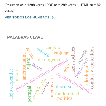
|Resumen
=
1288
veces | PDF
=
289
veces| | HTML
=
89
veces|
VER TODOS LOS NÚMEROS
PALABRAS CLAVE
cambio
acción
méxico
comites y contenidos
lazos sociales
Águeda
lenguaje
américa latina
banda civil
ideologema
patrimonio cultural inmaterial
sujeto
tango
ética
ideología
historia
alejo carpentier
aspectos inteligibles
buenos aires
octavio paz
ensayo
discurso
portugal
modernidad
politica