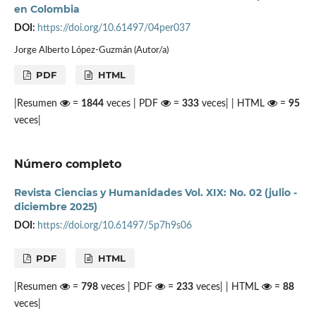
en Colombia
DOI:
https://doi.org/10.61497/04per037
Jorge Alberto López-Guzmán (Autor/a)
PDF
HTML
|Resumen
=
1844
veces | PDF
=
333
veces| | HTML
=
95
veces|
Número completo
Revista Ciencias y Humanidades Vol. XIX: No. 02 (julio -
diciembre 2025)
DOI:
https://doi.org/10.61497/5p7h9s06
PDF
HTML
|Resumen
=
798
veces | PDF
=
233
veces| | HTML
=
88
veces|