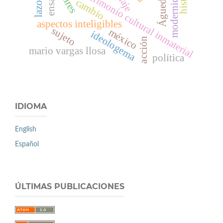
ensayo
modernidad
patrimonio cultural inmaterial
Águeda
cambio
aspectos inteligibles
sujeto
méxico
ideologema
acción
mario vargas llosa
política
IDIOMA
English
Español
ÚLTIMAS PUBLICACIONES