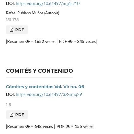
DOI:
https://doi.org/10.61497/mjj6s210
Rafael Rubiano Muñoz (Autor/a)
151-175
PDF
|Resumen
=
1652
veces | PDF
=
345
veces|
COMITÉS Y CONTENIDO
Cómites y contenidos Vol. VI: no. 06
DOI:
https://doi.org/10.61497/3z2smq29
1-9
PDF
|Resumen
=
648
veces | PDF
=
155
veces|