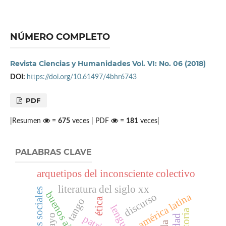
NÚMERO COMPLETO
Revista Ciencias y Humanidades Vol. VI: No. 06 (2018)
DOI:
https://doi.org/10.61497/4bhr6743
PDF
|Resumen
=
675
veces | PDF
=
181
veces|
PALABRAS CLAVE
arquetipos del inconsciente colectivo
literatura del siglo xx
lazos sociales
buenos aires
américa latina
discurso
ética
tango
lenguaje
historia