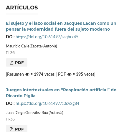
ARTÍCULOS
El sujeto y el lazo social en Jacques Lacan como un
pensar la Modernidad fuera del sujeto moderno
DOI:
https://doi.org/10.61497/saqhrx45
Mauricio Calle Zapata (Autor/a)
11-36
PDF
|Resumen
=
1974
veces | PDF
=
395
veces|
Juegos intertextuales en “Respiración artificial” de
Ricardo Piglia
DOI:
https://doi.org/10.61497/c0cv2g84
Juan Diego González Rúa (Autor/a)
11-36
PDF