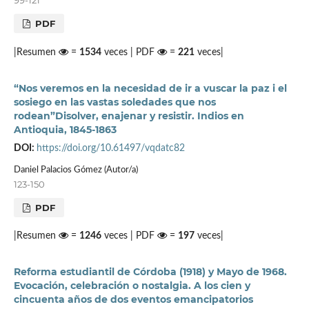
99-121
PDF
|Resumen
=
1534
veces | PDF
=
221
veces|
“Nos veremos en la necesidad de ir a vuscar la paz i el
sosiego en las vastas soledades que nos
rodean”Disolver, enajenar y resistir. Indios en
Antioquia, 1845-1863
DOI:
https://doi.org/10.61497/vqdatc82
Daniel Palacios Gómez (Autor/a)
123-150
PDF
|Resumen
=
1246
veces | PDF
=
197
veces|
Reforma estudiantil de Córdoba (1918) y Mayo de 1968.
Evocación, celebración o nostalgia. A los cien y
cincuenta años de dos eventos emancipatorios