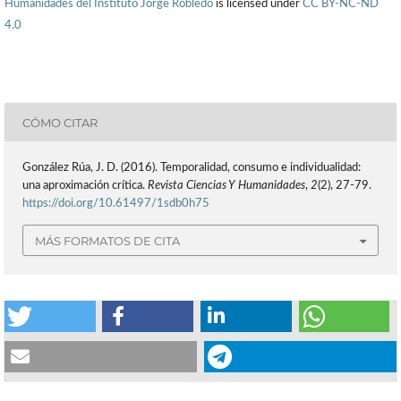
Humanidades del Instituto Jorge Robledo
is licensed under
CC BY-NC-ND
4.0
CÓMO CITAR
González Rúa, J. D. (2016). Temporalidad, consumo e individualidad:
una aproximación crítica.
Revista Ciencias Y Humanidades
,
2
(2), 27-79.
https://doi.org/10.61497/1sdb0h75
MÁS FORMATOS DE CITA