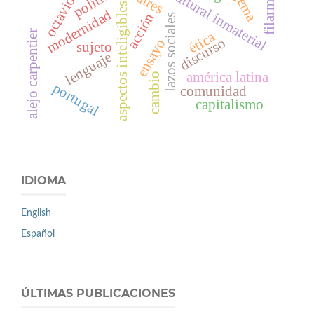
patrimonio cultural inmaterial
filarmónica
octavio paz
política
aspectos inteligibles
modernidad
acción
lazos sociales
alejo carpentier
ética
discurso
ensayo
sujeto
lenguaje
américa latina
cambio
portugal
comunidad
capitalismo
IDIOMA
English
Español
ÚLTIMAS PUBLICACIONES