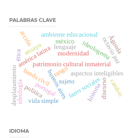
PALABRAS CLAVE
acción
ambiente educacional
Águeda
octavio paz
méxico
ideologema
ensayo
lenguaje
américa latina
ética
modernidad
patrimonio cultural inmaterial
tango
desplazamiento
banda civil
buenos aires
aspectos inteligibles
lazos sociales
discurso
sujeto
cambio
ideología
portugal
historia
politica
vida simple
IDIOMA