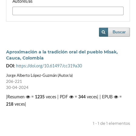
Autores/as
Buscar
Aproximación a la tradición oral del pueblo Misak,
Cauca, Colombia
DOI:
https://doi.org/10.61497/cc319a30
Jorge Alberto López-Guzmán (Autor/a)
206-221
30-04-2024
|Resumen
=
1235
veces | PDF
=
344
veces| | EPUB
=
218
veces|
1 - 1 de 1 elementos