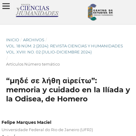
INICIO
/
ARCHIVOS
/
VOL. 18 NÚM. 2 (2024): REVISTA CIENCIAS Y HUMANIDADES
VOL. XVIII: NO. 02 (JULIO-DICIEMBRE 2024)
/
Artículos Número temático
“μηδέ σε λήθη αἱρείτω”:
memoria y cuidado en la Ilíada y
la Odisea, de Homero
Felipe Marques Maciel
Universidade Federal do Rio de Janeiro (UFRJ)