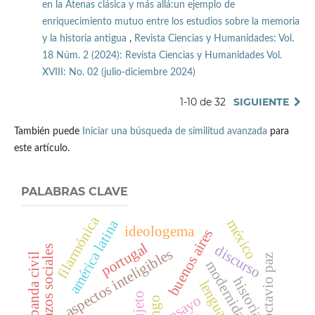
en la Atenas clásica y más allá:un ejemplo de
enriquecimiento mutuo entre los estudios sobre la memoria
y la historia antigua
,
Revista Ciencias y Humanidades: Vol.
18 Núm. 2 (2024): Revista Ciencias y Humanidades Vol.
XVIII: No. 02 (julio-diciembre 2024)
1-10 de 32
SIGUIENTE
También puede
Iniciar una búsqueda de similitud avanzada
para
este artículo.
PALABRAS CLAVE
filarmónica
méxico
américa latina
ideologema
buenos aires
portugal
discurso
lazos sociales
aspectos inteligibles
banda civil
octavio paz
modernidad
historia
lenguaje
sujeto
ensayo
tango