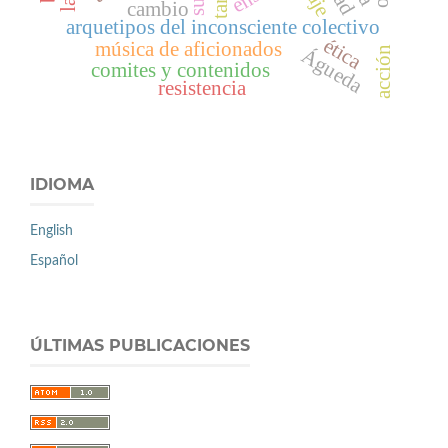
cambio
arquetipos del inconsciente colectivo
ética
música de aficionados
Águeda
acción
comites y contenidos
resistencia
IDIOMA
English
Español
ÚLTIMAS PUBLICACIONES