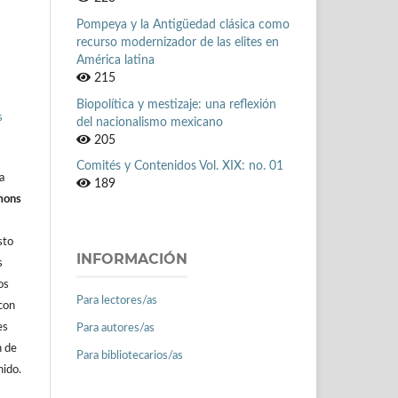
Pompeya y la Antigüedad clásica como
recurso modernizador de las elites en
América latina
215
Biopolítica y mestizaje: una reflexión
s
del nacionalismo mexicano
205
Comités y Contenidos Vol. XIX: no. 01
a
189
mons
sto
INFORMACIÓN
s
os
Para lectores/as
con
es
Para autores/as
n de
Para bibliotecarios/as
nido.