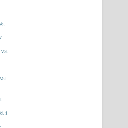
ol.
7
 Vol.
Vol.
I:
ol. 1
: