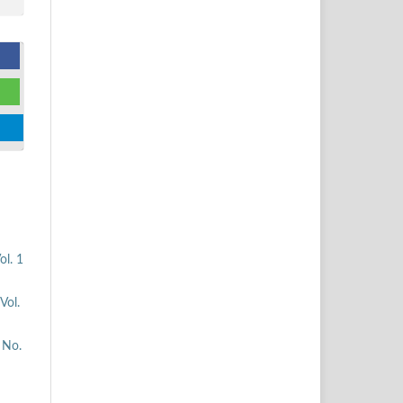
ol. 1
Vol.
 No.