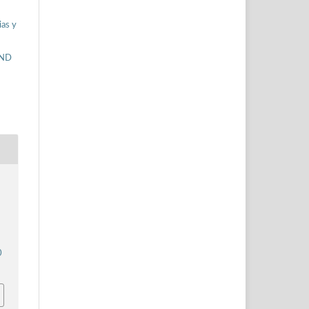
ias y
-ND
0