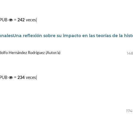
 EPUB
=
242
veces|
alesUna reflexión sobre su impacto en las teorías de la hist
148
dolfo Hernández Rodríguez (Autor/a)
 EPUB
=
234
veces|
174