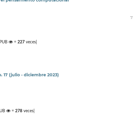
 y el pensamiento computacional
7
 EPUB
=
227
veces|
 17 (julio - diciembre 2023)
PUB
=
278
veces|