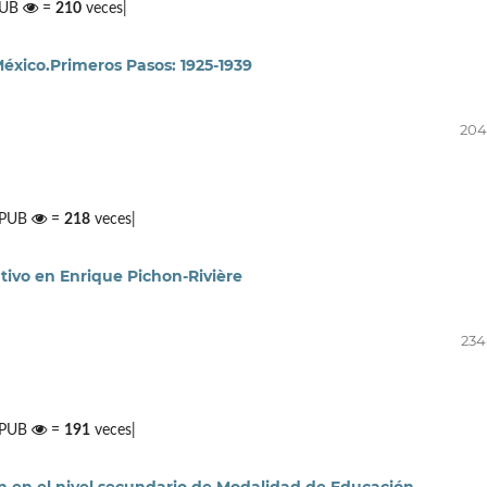
PUB
=
210
veces|
México.Primeros Pasos: 1925-1939
204
 EPUB
=
218
veces|
ativo en Enrique Pichon-Rivière
234
 EPUB
=
191
veces|