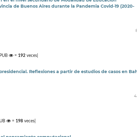
ón en el nivel secundario de Modalidad de Educación
incia de Buenos Aires durante la Pandemia Covid-19 (2020-
 EPUB
=
192
veces|
esidencial. Reflexiones a partir de estudios de casos en Ba
4
PUB
=
198
veces|