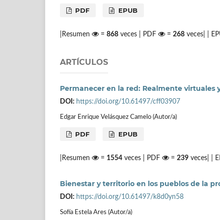
PDF
EPUB
|Resumen
=
868
veces | PDF
=
268
veces| | E
ARTÍCULOS
Permanecer en la red: Realmente virtuales y
DOI:
https://doi.org/10.61497/cff03907
Edgar Enrique Velásquez Camelo (Autor/a)
PDF
EPUB
|Resumen
=
1554
veces | PDF
=
239
veces| |
Bienestar y territorio en los pueblos de la p
DOI:
https://doi.org/10.61497/k8d0yn58
Sofía Estela Ares (Autor/a)