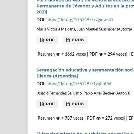
Políticas educativas y derecho a la educaci
Permanente de Jóvenes y Adultos en la prov
2021)
DOI:
https://doi.org/10.61497/x7gmws51
María Victoria Maidana, Juan Manuel Suasnábar (Autor/a)
PDF
EPUB
|Resumen
=
1662
veces | PDF
=
294
veces| |
Segregación educativa y segmentación socior
Blanca (Argentina)
DOI:
https://doi.org/10.61497/1yqhpf66
Ignacio Fernandez Sallustio, Pablo Ariel Becher (Autor/a)
PDF
EPUB
|Resumen
=
787
veces | PDF
=
272
veces| | E