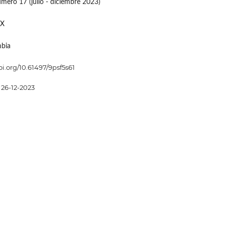
mero 17 (julio - diciembre 2023)
4X
mbia
oi.org/10.61497/9psf5s61
26-12-2023