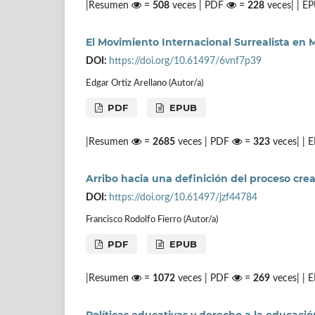
|Resumen
=
508
veces | PDF
=
228
veces| | E
El Movimiento Internacional Surrealista en 
DOI:
https://doi.org/10.61497/6vnf7p39
Edgar Ortiz Arellano (Autor/a)
PDF
EPUB
|Resumen
=
2685
veces | PDF
=
323
veces| |
Arribo hacia una definición del proceso cre
DOI:
https://doi.org/10.61497/jzf44784
Francisco Rodolfo Fierro (Autor/a)
PDF
EPUB
|Resumen
=
1072
veces | PDF
=
269
veces| |