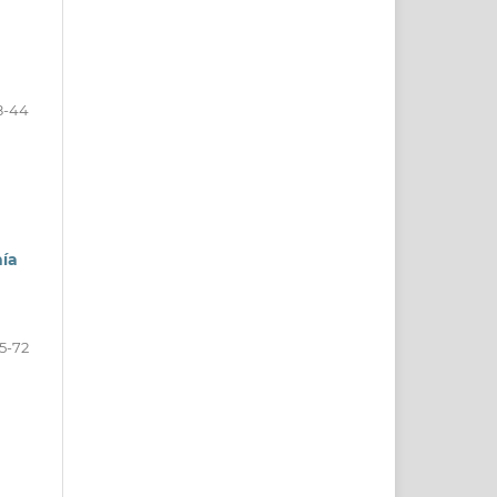
8-44
hía
5-72