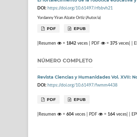
El fortalecimiento de la robótica educativa
DOI:
https://doi.org/10.61497/rfbbvh21
Yordanny Yiran Alzate Ortiz (Autor/a)
PDF
EPUB
|Resumen
=
1842
veces | PDF
=
375
veces| |
NÚMERO COMPLETO
Revista Ciencias y Humanidades Vol. XVII: No.
DOI:
https://doi.org/10.61497/fwmm4438
PDF
EPUB
|Resumen
=
604
veces | PDF
=
164
veces| | E