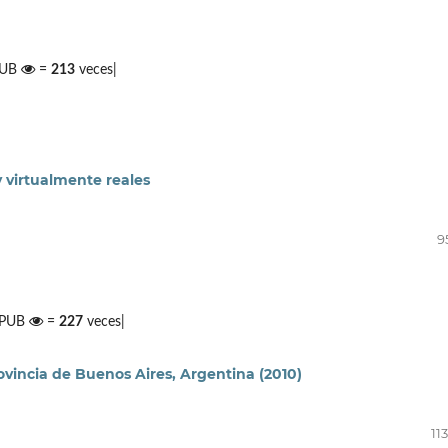
PUB
=
213
veces|
 virtualmente reales
9
 EPUB
=
227
veces|
rovincia de Buenos Aires, Argentina (2010)
11