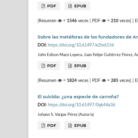
PDF
EPUB
|Resumen
=
1546
veces | PDF
=
210
veces| |
Sobre las metáforas de los fundadores de Ann
DOI:
https://doi.org/10.61497/e2tx6156
John Edison Mazo Lopera, Juan Felipe Gutiérrez Florez, A
PDF
EPUB
|Resumen
=
1824
veces | PDF
=
285
veces| |
El suicida: ¿una especie de carroña?
DOI:
https://doi.org/10.61497/0qk44a36
Johann S. Vargas Pérez (Autor/a)
PDF
EPUB