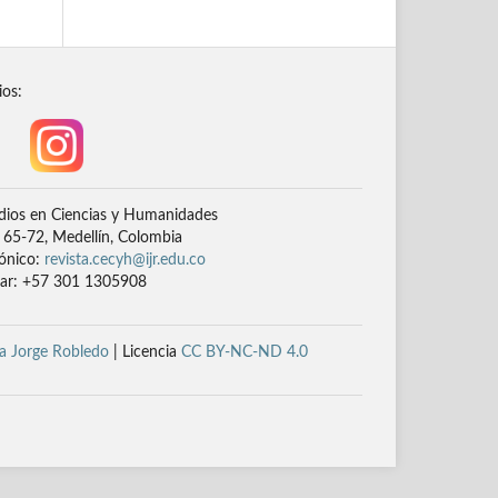
ios:
dios en Ciencias y Humanidades
# 65-72, Medellín, Colombia
rónico:
revista.cecyh@ijr.edu.co
lar: +57 301 1305908
a Jorge Robledo
| Licencia
CC BY-NC-ND 4.0