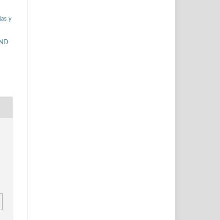
ias y
-ND
9