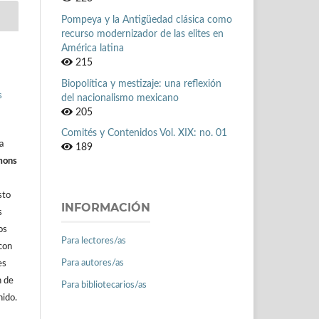
Pompeya y la Antigüedad clásica como
recurso modernizador de las elites en
América latina
215
Biopolítica y mestizaje: una reflexión
s
del nacionalismo mexicano
205
Comités y Contenidos Vol. XIX: no. 01
a
189
mons
sto
INFORMACIÓN
s
os
Para lectores/as
con
Para autores/as
es
n de
Para bibliotecarios/as
nido.