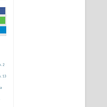
. 2
m. 13
ta
3