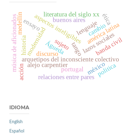
literatura del siglo xx
medellín
ética
aspectos inteligibles
música de aficionados
buenos aires
ensayo
lenguaje
américa latina
cambio
modernidad
lazos sociales
historia
banda civil
sujeto
Águeda
tango
discurso
arquetipos del inconsciente colectivo
méxico
alejo carpentier
politica
acción
portugal
relaciones entre pares
IDIOMA
English
Español