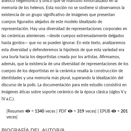
atlético hegemónico y único que se mantuvo inmortalizado en la
memoria de los helenos. Esta noción no se sostiene si observamos la
existencia de un grupo significativo de imágenes que presentan
cuerpos figurados alejados de este modelo idealizado de
representación. Hay una diversidad de representaciones corporales en
las cerámicas atenienses —desde cuerpos extremadamente delgados
hasta gordos— que no se pueden ignorar. En este texto, analizaremos
esta diversidad y defenderemos la hipótesis de que esta variedad era
una burla hacia los deportistas creada por los artistas. Afirmamos,
además, que la existencia de una diversidad de representaciones de los
cuerpos de los deportistas en la cerámica resalta la construcción de
identidades y una memoria más plural, superando la idealización del
discurso de la polis. La documentación para este estudio consistirá en
imágenes áticas sobre soporte cerámico de la época clásica (siglos V y
IV a.C.).
|Resumen
=
1340
veces | PDF
=
319
veces| | EPUB
=
201
veces|
BIOGRAFÍA DEL AUTOR/A