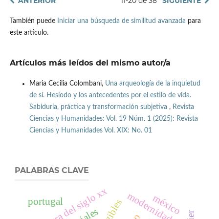
ANTERIOR
11-20 de 38
SIGUIENTE
También puede
Iniciar una búsqueda de similitud avanzada
para
este artículo.
Artículos más leídos del mismo autor/a
Maria Cecilia Colombani,
Una arqueología de la inquietud
de sí. Hesíodo y los antecedentes por el estilo de vida.
Sabiduría, práctica y transformación subjetiva
,
Revista
Ciencias y Humanidades: Vol. 19 Núm. 1 (2025): Revista
Ciencias y Humanidades Vol. XIX: No. 01
PALABRAS CLAVE
literatura del siglo xx
modernidad
méxico
portugal