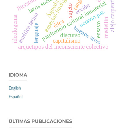
aspectos inteligibles
lazos sociales
alejo carpentier
tango
Águeda
patrimonio cultural inmaterial
acción
sujeto
octavio paz
américa latina
ideologema
medellín
ética
ensayo
lenguaje
buenos aires
discurso
capitalismo
arquetipos del inconsciente colectivo
IDIOMA
English
Español
ÚLTIMAS PUBLICACIONES