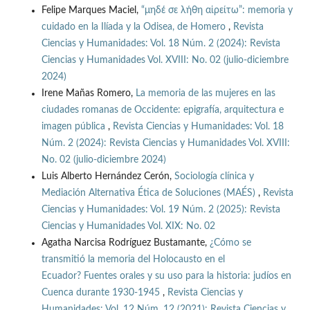
Felipe Marques Maciel,
“μηδέ σε λήθη αἱρείτω”: memoria y
cuidado en la Ilíada y la Odisea, de Homero
,
Revista
Ciencias y Humanidades: Vol. 18 Núm. 2 (2024): Revista
Ciencias y Humanidades Vol. XVIII: No. 02 (julio-diciembre
2024)
Irene Mañas Romero,
La memoria de las mujeres en las
ciudades romanas de Occidente: epigrafía, arquitectura e
imagen pública
,
Revista Ciencias y Humanidades: Vol. 18
Núm. 2 (2024): Revista Ciencias y Humanidades Vol. XVIII:
No. 02 (julio-diciembre 2024)
Luis Alberto Hernández Cerón,
Sociología clínica y
Mediación Alternativa Ética de Soluciones (MAÉS)
,
Revista
Ciencias y Humanidades: Vol. 19 Núm. 2 (2025): Revista
Ciencias y Humanidades Vol. XIX: No. 02
Agatha Narcisa Rodríguez Bustamante,
¿Cómo se
transmitió la memoria del Holocausto en el
Ecuador? Fuentes orales y su uso para la historia: judíos en
Cuenca durante 1930-1945
,
Revista Ciencias y
Humanidades: Vol. 12 Núm. 12 (2021): Revista Ciencias y