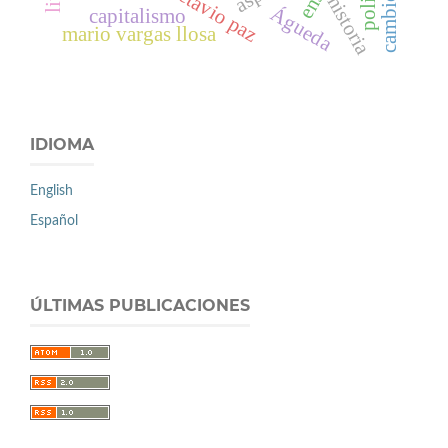
octavio paz
cambio
historia
Águeda
capitalismo
mario vargas llosa
IDIOMA
English
Español
ÚLTIMAS PUBLICACIONES