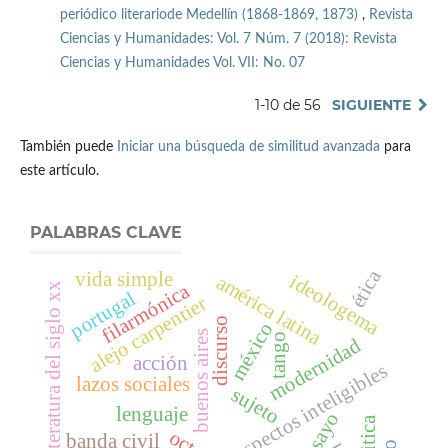
periódico literariode Medellín (1868-1869, 1873)
,
Revista
Ciencias y Humanidades: Vol. 7 Núm. 7 (2018): Revista
Ciencias y Humanidades Vol. VII: No. 07
1-10 de 56
SIGUIENTE
También puede
Iniciar una búsqueda de similitud avanzada
para
este artículo.
PALABRAS CLAVE
ética
vida simple
ideologema
américa latina
filarmónica
literatura del siglo xx
portugal
alejo carpentier
discurso
méxico
buenos aires
tango
modernidad
acción
aspectos inteligibles
lazos sociales
sujeto
lenguaje
ensayo
politica
banda civil