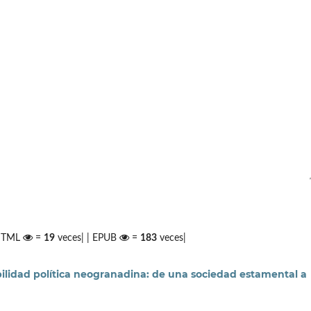
 HTML
=
19
veces| | EPUB
=
183
veces|
ilidad política neogranadina: de una sociedad estamental a