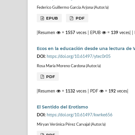
Federico Guillermo García Arjona (Autor/a)
EPUB
PDF
|Resumen
=
1557
veces | EPUB
=
139
veces| 
Ecos en la educación desde una lectura de 
DOI:
https://doi.org/10.61497/ytec0r05
Rosa María Moreno Cardona (Autor/a)
PDF
|Resumen
=
1132
veces | PDF
=
192
veces|
El Sentido del Erotismo
DOI:
https://doi.org/10.61497/kwrke656
Miryan Verónica Pérez Carvajal (Autor/a)
PDF