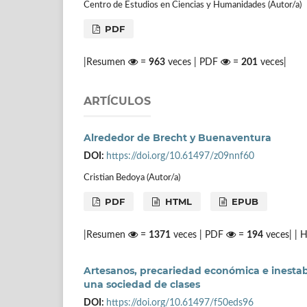
Centro de Estudios en Ciencias y Humanidades (Autor/a)
PDF
|Resumen
=
963
veces | PDF
=
201
veces|
ARTÍCULOS
Alrededor de Brecht y Buenaventura
DOI:
https://doi.org/10.61497/z09nnf60
Cristian Bedoya (Autor/a)
PDF
HTML
EPUB
|Resumen
=
1371
veces | PDF
=
194
veces| |
Artesanos, precariedad económica e inestab
una sociedad de clases
DOI:
https://doi.org/10.61497/f50eds96