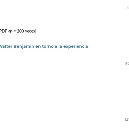
4
| PDF
=
203
veces|
Walter Benjamin en torno a la experiencia
97
12