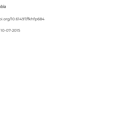
mbia
doi.org/10.61497/fkhfp684
10-07-2015