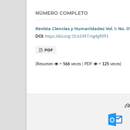
NÚMERO COMPLETO
Revista Ciencias y Humanidades Vol. I: No. 01
DOI:
https://doi.org/10.61497/ng4g9091
PDF
|Resumen
=
566
veces | PDF
=
125
veces|
¿Qu