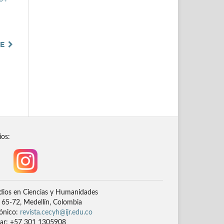
TE
ios:
dios en Ciencias y Humanidades
# 65-72, Medellín, Colombia
rónico:
revista.cecyh@ijr.edu.co
lar: +57 301 1305908