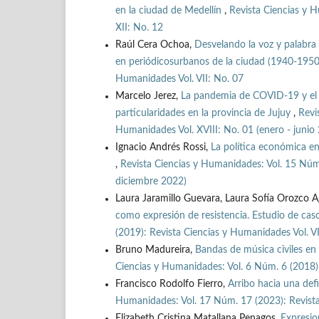
en la ciudad de Medellín
,
Revista Ciencias y 
XII: No. 12
Raúl Cera Ochoa,
Desvelando la voz y palabra 
en periódicosurbanos de la ciudad (1940-195
Humanidades Vol. VII: No. 07
Marcelo Jerez,
La pandemia de COVID-19 y el s
particularidades en la provincia de Jujuy
,
Revi
Humanidades Vol. XVIII: No. 01 (enero - junio
Ignacio Andrés Rossi,
La política económica en 
,
Revista Ciencias y Humanidades: Vol. 15 Núm.
diciembre 2022)
Laura Jaramillo Guevara, Laura Sofía Orozco A
como expresión de resistencia. Estudio de cas
(2019): Revista Ciencias y Humanidades Vol. VI
Bruno Madureira,
Bandas de música civiles en 
Ciencias y Humanidades: Vol. 6 Núm. 6 (2018):
Francisco Rodolfo Fierro,
Arribo hacia una def
Humanidades: Vol. 17 Núm. 17 (2023): Revista 
Elizabeth Cristina Matallana Penagos,
Expresio