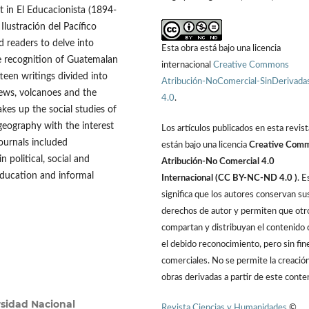
t in El Educacionista (1894-
lustración del Pacífico
d readers to delve into
Esta obra está bajo una licencia
he recognition of Guatemalan
internacional
Creative Commons
teen writings divided into
Atribución-NoComercial-SinDerivada
iews, volcanoes and the
4.0
.
kes up the social studies of
 geography with the interest
Los artículos publicados en esta revist
journals included
están bajo una licencia
Creative Com
 political, social and
Atribución-No Comercial 4.0
education and informal
Internacional (CC BY-NC-ND 4.0 )
. E
significa que los autores conservan su
derechos de autor y permiten que otr
compartan y distribuyan el contenido 
el debido reconocimiento, pero sin fin
comerciales. No se permite la creació
obras derivadas a partir de este conte
rsidad Nacional
Revista Ciencias y Humanidades
©