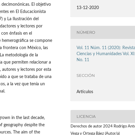
 decimonónicas. El objetivo
13-12-2020
sentes en El Educacionista
 y La Ilustración del
dactores y lectores por
NÚMERO
 con énfasis en el
nte hemerográfica se compone
Vol. 11 Núm. 11 (2020): Revist
la frontera con México, las
Ciencias y Humanidades Vol. XI
. La metodología de la
No. 11
ia que permiten relacionar a
s, autores y lectores por esta
SECCIÓN
bido a que se trataba de una
cos, a la vez que tenía un
al.
Artículos
LICENCIA
rown in the last decade,
 of geography despite the
Derechos de autor 2024 Rodrigo Ant
sources. The aim of the
Vega y Ortega Báez (Autor/a)