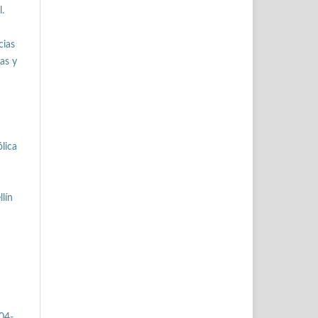
.
cias
as y
lica
llín
904-