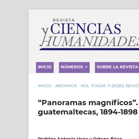
INICIO
NÚMEROS
SOBRE LA REVISTA
INICIO
/
ARCHIVOS
/
VOL. 11 NÚM. 11 (2020): REV
“Panoramas magníficos”. L
guatemaltecas, 1894-1898
Rodrigo Antonio Vega y Ortega Báez