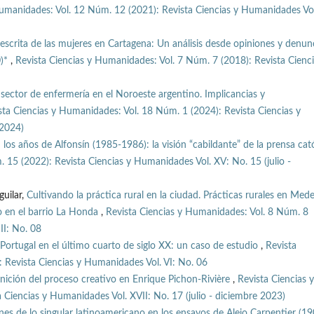
Humanidades: Vol. 12 Núm. 12 (2021): Revista Ciencias y Humanidades Vol
escrita de las mujeres en Cartagena: Un análisis desde opiniones y denun
0)*
,
Revista Ciencias y Humanidades: Vol. 7 Núm. 7 (2018): Revista Cienci
ector de enfermería en el Noroeste argentino. Implicancias y
sta Ciencias y Humanidades: Vol. 18 Núm. 1 (2024): Revista Ciencias y
 2024)
los años de Alfonsín (1985-1986): la visión “cabildante” de la prensa cató
 15 (2022): Revista Ciencias y Humanidades Vol. XV: No. 15 (julio -
guilar,
Cultivando la práctica rural en la ciudad. Prácticas rurales en Mede
o en el barrio La Honda
,
Revista Ciencias y Humanidades: Vol. 8 Núm. 8
II: No. 08
Portugal en el último cuarto de siglo XX: un caso de estudio
,
Revista
 Revista Ciencias y Humanidades Vol. VI: No. 06
inición del proceso creativo en Enrique Pichon-Rivière
,
Revista Ciencias y
Ciencias y Humanidades Vol. XVII: No. 17 (julio - diciembre 2023)
nes de lo singular latinoamericano en los ensayos de Alejo Carpentier (1