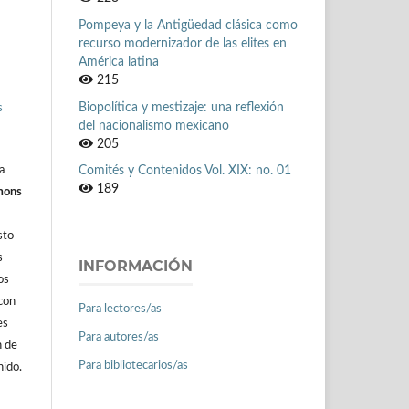
Pompeya y la Antigüedad clásica como
recurso modernizador de las elites en
América latina
215
Biopolítica y mestizaje: una reflexión
s
del nacionalismo mexicano
205
a
Comités y Contenidos Vol. XIX: no. 01
189
mons
sto
s
INFORMACIÓN
os
con
Para lectores/as
es
Para autores/as
n de
Para bibliotecarios/as
nido.