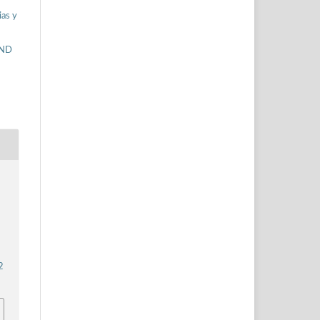
ias y
-ND
2