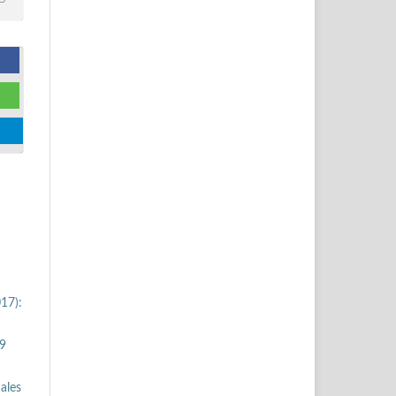
17):
 9
nales