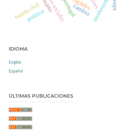
lazos sociales
modernidad
portugal
sujeto
banda civil
cambio
politica
IDIOMA
English
Español
ÚLTIMAS PUBLICACIONES