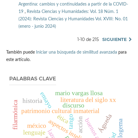
Argentina: cambios y continuidades a partir de la COVID-
19
,
Revista Ciencias y Humanidades: Vol. 18 Núm. 1
(2024): Revista Ciencias y Humanidades Vol. XVIII: No. 01
(enero - junio 2024)
1-10 de 215
SIGUIENTE
También puede
Iniciar una búsqueda de similitud avanzada
para
este artículo.
PALABRAS CLAVE
mario vargas llosa
ensayo
literatura del siglo xx
historia
filarmónica
discurso
patrimonio cultural inmaterial
Águeda
ética
tango
acción
buenos aires
aspectos inteligibles
ideologema
méxico
lenguaje