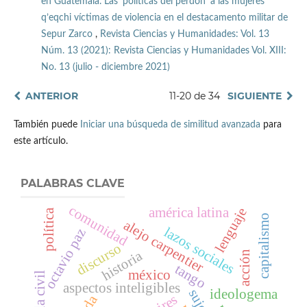
en Guatemala. Las ‘políticas del perdón’ a las mujeres
q’eqchi víctimas de violencia en el destacamento militar de
Sepur Zarco
,
Revista Ciencias y Humanidades: Vol. 13
Núm. 13 (2021): Revista Ciencias y Humanidades Vol. XIII:
No. 13 (julio - diciembre 2021)
ANTERIOR
11-20 de 34
SIGUIENTE
También puede
Iniciar una búsqueda de similitud avanzada
para
este artículo.
PALABRAS CLAVE
comunidad
lenguaje
américa latina
política
capitalismo
alejo carpentier
lazos sociales
octavio paz
discurso
historia
acción
tango
méxico
banda civil
aspectos inteligibles
sujeto
ideologema