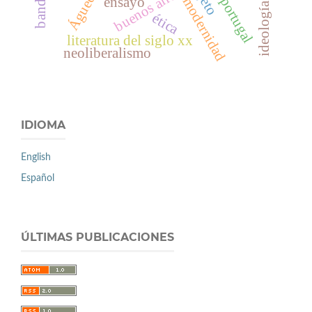
buenos aires
Águeda
modernidad
portugal
ensayo
ideología
ética
literatura del siglo xx
neoliberalismo
IDIOMA
English
Español
ÚLTIMAS PUBLICACIONES