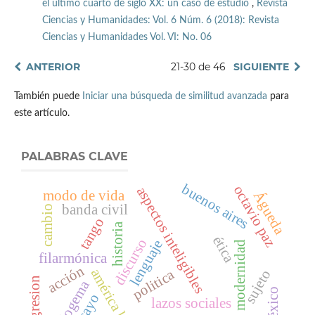
el último cuarto de siglo XX: un caso de estudio
,
Revista
Ciencias y Humanidades: Vol. 6 Núm. 6 (2018): Revista
Ciencias y Humanidades Vol. VI: No. 06
ANTERIOR
21-30 de 46
SIGUIENTE
También puede
Iniciar una búsqueda de similitud avanzada
para
este artículo.
PALABRAS CLAVE
buenos aires
octavio paz
aspectos inteligibles
modo de vida
Águeda
banda civil
cambio
tango
historia
ética
discurso
lenguaje
modernidad
filarmónica
acción
américa latina
politica
sujeto
transgresion
ideologema
méxico
ensayo
lazos sociales