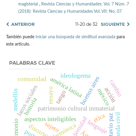
magisterial
,
Revista Ciencias y Humanidades: Vol. 7 Núm. 7
(2018): Revista Ciencias y Humanidades Vol. VII: No. 07
ANTERIOR
11-20 de 32
SIGUIENTE
También puede
Iniciar una búsqueda de similitud avanzada
para
este artículo.
PALABRAS CLAVE
ideologema
buenos aires
américa latina
comunidad
cambio
lazos sociales
acción
ensayo
méxico
medellín
tango
historia
patrimonio cultural inmaterial
ética
banda civil
octavio paz
modernidad
aspectos inteligibles
lenguaje
patrimonio
sujeto
filarmónica
discurso