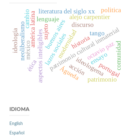
politica
literatura del siglo xx
cambio
américa latina
alejo carpentier
lenguaje
buenos aires
discurso
neoliberalismo
sujeto
patrimonio cultural inmaterial
ideología
modernidad
aspectos inteligibles
tango
lazos sociales
historia
octavio paz
méxico
comunidad
ensayo
ideologema
ética
portugal
acción
Águeda
patrimonio
IDIOMA
English
Español