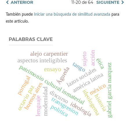
ANTERIOR
11-20 de 64
SIGUIENTE
También puede
Iniciar una búsqueda de similitud avanzada
para
este artículo.
PALABRAS CLAVE
acción
alejo carpentier
sujeto
ética
aspectos inteligibles
tango
gabriel garcia marquez
patrimonio cultural inmaterial
Águeda
ensayo
lazos sociales
américa latina
portugal
buenos aires
méxico
octavio paz
modernidad
ideologema
discurso
historia
lenguaje
transgresion
ideología
politica