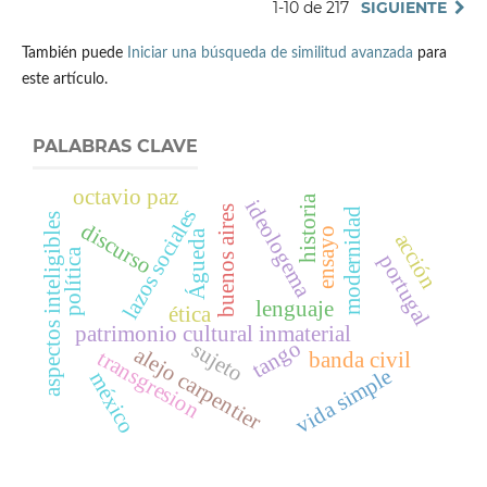
1-10 de 217
SIGUIENTE
También puede
Iniciar una búsqueda de similitud avanzada
para
este artículo.
PALABRAS CLAVE
octavio paz
historia
ideologema
buenos aires
lazos sociales
modernidad
aspectos inteligibles
discurso
ensayo
Águeda
acción
política
portugal
lenguaje
ética
patrimonio cultural inmaterial
tango
sujeto
alejo carpentier
transgresion
banda civil
vida simple
méxico