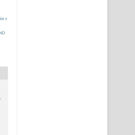
ias y
-ND
”