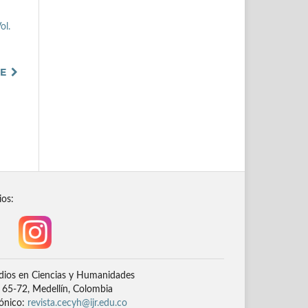
ol.
TE
ios:
dios en Ciencias y Humanidades
# 65-72, Medellín, Colombia
rónico:
revista.cecyh@ijr.edu.co