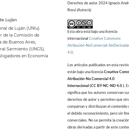
Derechos de autor 2024 Ignacio And
Rossi (Autor/a)
de Luján
onal de Luján (UNlu).
Esta obra está bajo una licencia
r de la Comisión de
internacional
Creative Commons
ia de Buenos Aires,
Atribución-NoComercial-SinDerivada
eral Sarmiento (UNGS).
4.0
.
vestigadores en Economía
Los artículos publicados en esta revist
están bajo una licencia
Creative Com
Atribución-No Comercial 4.0
Internacional (CC BY-NC-ND 4.0 )
. E
significa que los autores conservan su
derechos de autor y permiten que otr
compartan y distribuyan el contenido 
el debido reconocimiento, pero sin fin
comerciales. No se permite la creació
obras derivadas a partir de este conte