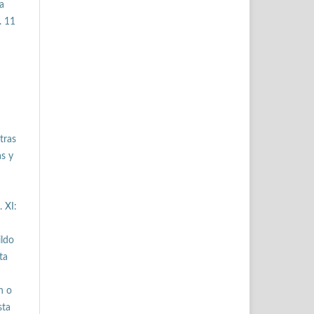
a
. 11
tras
as y
 XI:
ildo
ta
n o
sta