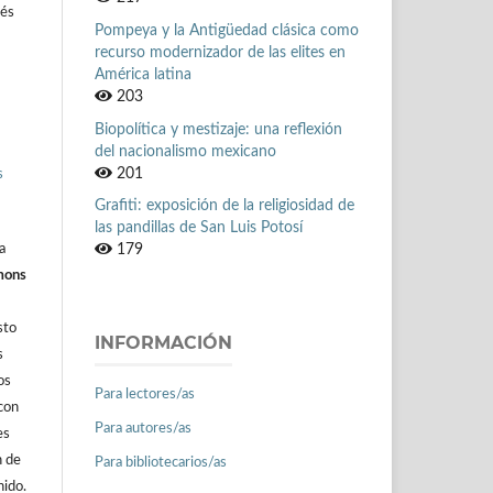
rés
Pompeya y la Antigüedad clásica como
recurso modernizador de las elites en
América latina
203
Biopolítica y mestizaje: una reflexión
del nacionalismo mexicano
201
s
Grafiti: exposición de la religiosidad de
las pandillas de San Luis Potosí
a
179
mons
sto
INFORMACIÓN
s
os
Para lectores/as
con
Para autores/as
es
n de
Para bibliotecarios/as
nido.