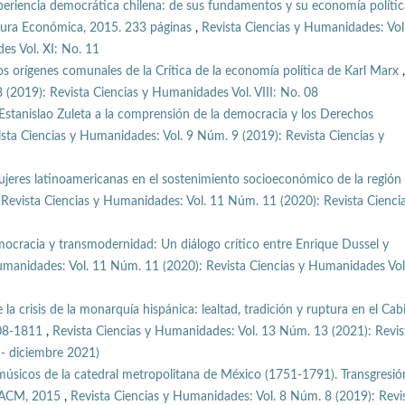
xperiencia democrática chilena: de sus fundamentos y su economía polític
ltura Económica, 2015. 233 páginas
,
Revista Ciencias y Humanidades: Vol
es Vol. XI: No. 11
os orígenes comunales de la Crítica de la economía política de Karl Marx
,
 (2019): Revista Ciencias y Humanidades Vol. VIII: No. 08
 Estanislao Zuleta a la comprensión de la democracia y los Derechos
sta Ciencias y Humanidades: Vol. 9 Núm. 9 (2019): Revista Ciencias y
mujeres latinoamericanas en el sostenimiento socioeconómico de la región 
,
Revista Ciencias y Humanidades: Vol. 11 Núm. 11 (2020): Revista Cienci
ocracia y transmodernidad: Un diálogo crítico entre Enrique Dussel y
umanidades: Vol. 11 Núm. 11 (2020): Revista Ciencias y Humanidades Vol.
te la crisis de la monarquía hispánica: lealtad, tradición y ruptura en el Cab
808-1811
,
Revista Ciencias y Humanidades: Vol. 13 Núm. 13 (2021): Revis
o - diciembre 2021)
 músicos de la catedral metropolitana de México (1751-1791). Transgresió
 UACM, 2015
,
Revista Ciencias y Humanidades: Vol. 8 Núm. 8 (2019): Revi