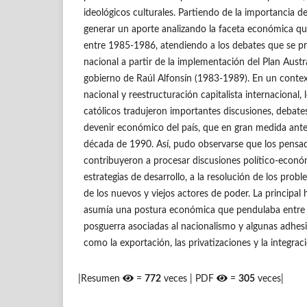
ideológicos culturales. Partiendo de la importancia d
generar un aporte analizando la faceta económica que 
entre 1985-1986, atendiendo a los debates que se p
nacional a partir de la implementación del Plan Austr
gobierno de Raúl Alfonsín (1983-1989). En un contex
nacional y reestructuración capitalista internacional, 
católicos tradujeron importantes discusiones, debates
devenir económico del país, que en gran medida ante
década de 1990. Así, pudo observarse que los pensa
contribuyeron a procesar discusiones político-econó
estrategias de desarrollo, a la resolución de los pro
de los nuevos y viejos actores de poder. La principal h
asumía una postura económica que pendulaba entre la
posguerra asociadas al nacionalismo y algunas adhesi
como la exportación, las privatizaciones y la integrac
|Resumen
=
772
veces | PDF
=
305
veces|