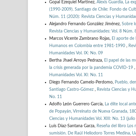
Gopal Ezequiel Martínez,
Alexis Guardia, La e
(1990-2009). Santiago de Chile: Fondo de Cu
Núm. 11 (2020): Revista Ciencias y Humanidad
Alejandro Fernando González Jiménez,
Sobre l
Revista Ciencias y Humanidades: Vol. 8 Núm. 8
Marcos Vicente Zambrano Rojas,
El aporte de
Humanos en Colombia entre 1981-1990
,
Revi
Humanidades Vol. IX: No. 09
Bertha Jhael Arroyo Pedraza,
El papel de las 
la crisis generada por la pandemia COVID-19
Humanidades Vol. XI: No. 11
Diego Fernando Camelo-Perdomo,
Pueblo, dem
Santiago Castro-Gómez
,
Revista Ciencias y H
No. 11
Adolfo León Guerrero García,
La élite local an
de Popayán, Virreinato de Nueva Granada, 1
Ciencias y Humanidades Vol. XIII: No. 13 (juli
Luis Díaz-Santana Garza,
Reseña del libro Los
sumisión. De Raúl Heliodoro Torres Medina,