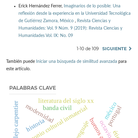
Erick Hernández Ferrer,
Imaginarios de lo posible: Una
reflexión desde la experiencia en la Universidad Tecnológica
de Gutiérrez Zamora, México
,
Revista Ciencias y
Humanidades: Vol. 9 Núm. 9 (2019): Revista Ciencias y
Humanidades Vol. IX: No. 09
1-10 de 109
SIGUIENTE
También puede
Iniciar una búsqueda de similitud avanzada
para
este artículo.
PALABRAS CLAVE
literatura del siglo xx
méxico
alejo carpentier
modernidad
patrimonio cultural inmaterial
portugal
banda civil
buenos aires
historia
octavio paz
lenguaje
ética