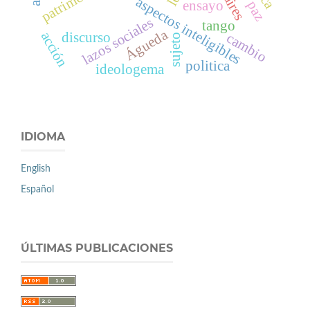
aspectos inteligibles
ensayo
lazos sociales
tango
Águeda
acción
discurso
cambio
sujeto
politica
ideologema
IDIOMA
English
Español
ÚLTIMAS PUBLICACIONES