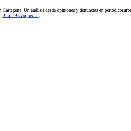
en Cartagena: Un análisis desde opiniones y denuncias en periódicosur
:
10.61497/vpq6ec15
.