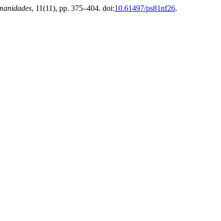
umanidades
, 11(11), pp. 375–404. doi:
10.61497/ps81nf26
.