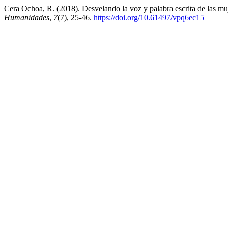
Cera Ochoa, R. (2018). Desvelando la voz y palabra escrita de las m
Humanidades
,
7
(7), 25-46.
https://doi.org/10.61497/vpq6ec15