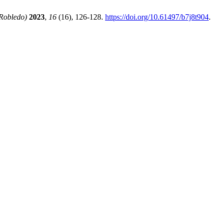
 Robledo)
2023
,
16
(16), 126-128.
https://doi.org/10.61497/b7j8t904
.