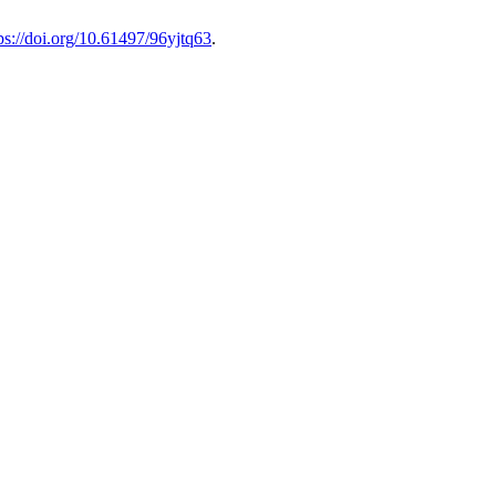
ps://doi.org/10.61497/96yjtq63
.