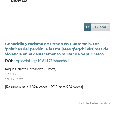
Autores/as
Buscar
Genocidio y racismo de Estado en Guatemala. Las
‘políticas del perdón’ a las mujeres q’eqchi víctimas de
violencia en el destacamento militar de Sepur Zarco
DOI:
https://doi.org/10.61497/6bareb61
Roque Urbieta Hernández (Autor/a)
177-193
19-12-2021
|Resumen
=
1324
veces | PDF
=
254
veces|
1 - 1 de 1 elementos