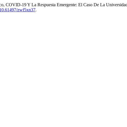
México, COVID-19 Y La Respuesta Emergente: El Caso De La Universid
g/10.61497/zwf5xn37
.