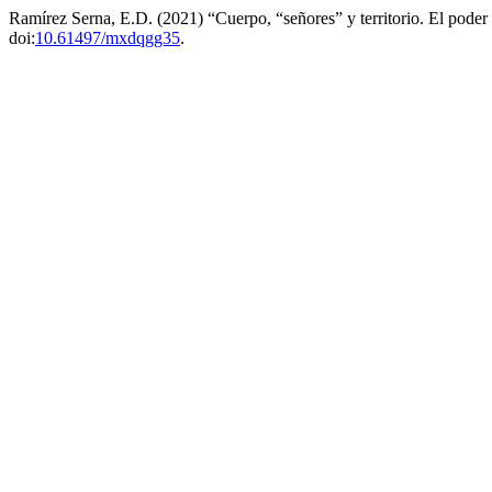
Ramírez Serna, E.D. (2021) “Cuerpo, “señores” y territorio. El poder 
doi:
10.61497/mxdqgg35
.