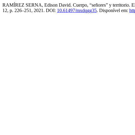
RAMÍREZ SERNA, Edison David. Cuerpo, “señores” y territorio. El po
12, p. 226–251, 2021. DOI:
10.61497/mxdqgg35
. Disponível em:
ht