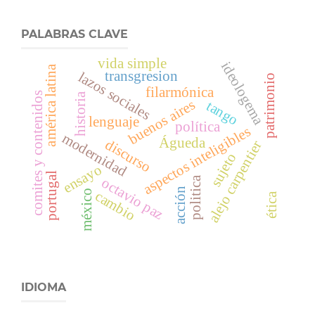
PALABRAS CLAVE
vida simple
ideologema
américa latina
transgresion
lazos sociales
patrimonio
filarmónica
comites y contenidos
historia
buenos aires
tango
lenguaje
política
aspectos inteligibles
modernidad
Águeda
discurso
alejo carpentier
sujeto
ensayo
portugal
politica
octavio paz
acción
méxico
cambio
ética
IDIOMA